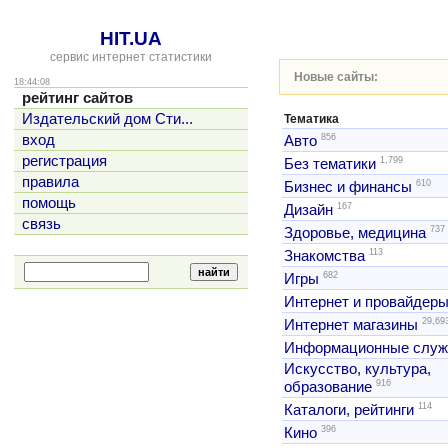
HIT.UA
сервис интернет статистики
Новые сайты:
18:44:08
рейтинг сайтов
Издательский дом Сти...
Тематика
856
вход
Авто
регистрация
1,799
Без тематики
правила
610
Бизнес и финансы
помощь
167
Дизайн
связь
737
Здоровье, медицина
113
Знакомства
682
Игры
Интернет и провайдер
29,69
Интернет магазины
Информационные слу
Искусство, культура,
916
образование
114
Каталоги, рейтинги
396
Кино