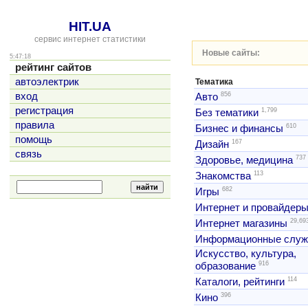
HIT.UA
сервис интернет статистики
Новые сайты:
5:47:18
рейтинг сайтов
автоэлектрик
Тематика
856
вход
Авто
регистрация
1,799
Без тематики
правила
610
Бизнес и финансы
помощь
167
Дизайн
связь
737
Здоровье, медицина
113
Знакомства
682
Игры
Интернет и провайдер
29,69
Интернет магазины
Информационные слу
Искусство, культура,
916
образование
114
Каталоги, рейтинги
396
Кино