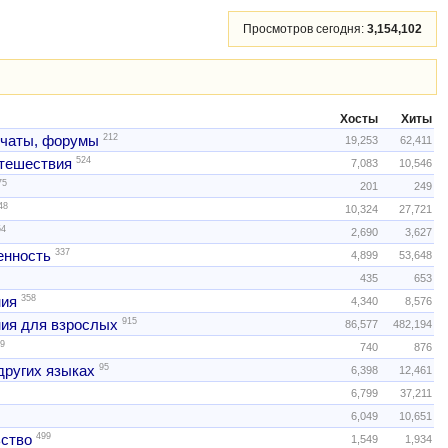
Просмотров сегодня:
3,154,102
Хосты
Хиты
212
 чаты, форумы
19,253
62,411
524
тешествия
7,083
10,546
75
201
249
48
10,324
27,721
54
2,690
3,627
337
нность
4,899
53,648
435
653
358
ния
4,340
8,576
915
ия для взрослых
86,577
482,194
9
740
876
95
других языках
6,398
12,461
6,799
37,211
6,049
10,651
499
ство
1,549
1,934