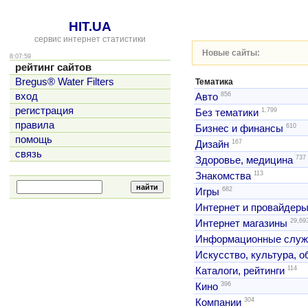
HIT.UA
сервис интернет статистики
Новые сайты:
8:07:59
рейтинг сайтов
Bregus® Water Filters
Тематика
856
вход
Авто
регистрация
1,799
Без тематики
правила
610
Бизнес и финансы
помощь
167
Дизайн
связь
737
Здоровье, медицина
113
Знакомства
682
Игры
Интернет и провайдер
29,69
Интернет магазины
Информационные слу
Искусство, культура, 
114
Каталоги, рейтинги
396
Кино
304
Компании