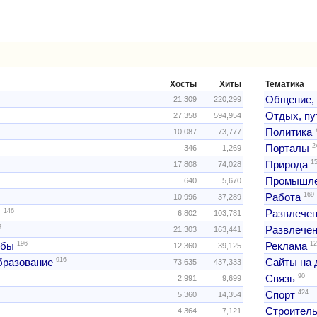
Хосты
Хиты
Тематика
Общение,
21,309
220,299
Отдых, пу
27,358
594,954
Политика
10,087
73,777
2
Порталы
346
1,269
1
Природа
17,808
74,028
Промышле
640
5,670
169
Работа
10,996
37,289
146
ы
Развлече
6,802
103,781
3
Развлечен
21,303
163,441
196
12
жбы
Реклама
12,360
39,125
916
образование
Сайты на 
73,635
437,333
90
Связь
2,991
9,699
424
Спорт
5,360
14,354
Строитель
4,364
7,121