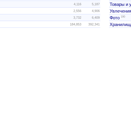
Товары и 
4,116
5,187
Увлечения
2,556
4,906
190
Фото
3,732
6,409
Хранилищ
184,853
392,341