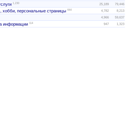
1,230
услуги
25,189
79,446
644
, хобби, персональные страницы
4,782
8,213
4,966
59,637
114
а информации
947
1,323